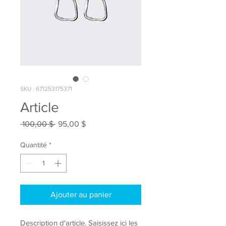
SKU : 671253175371
Article
Prix
Prix
 100,00 $ 
95,00 $
original
promotionnel
Quantité
*
Ajouter au panier
Description d'article. Saisissez ici les 