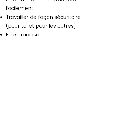
facilement
Travailler de façon sécuritaire
(pour toi et pour les autres)
Être organisé
Faire preuve de débrouillardise
Déborder de créativité
Ça t'intéresse?
Postule directement ici!
Prénom
*
Nom de famille
*